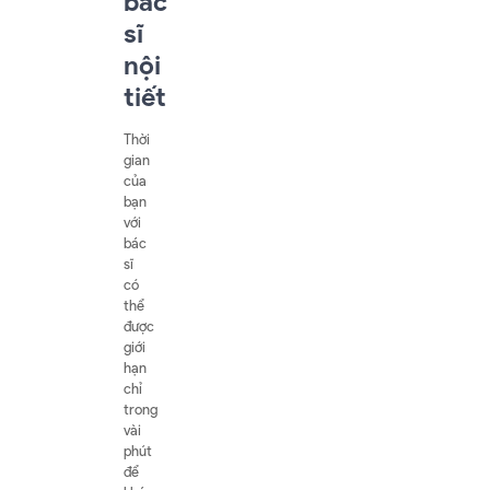
bác
sĩ
nội
tiết
Thời
gian
của
bạn
với
bác
sĩ
có
thể
được
giới
hạn
chỉ
trong
vài
phút
để