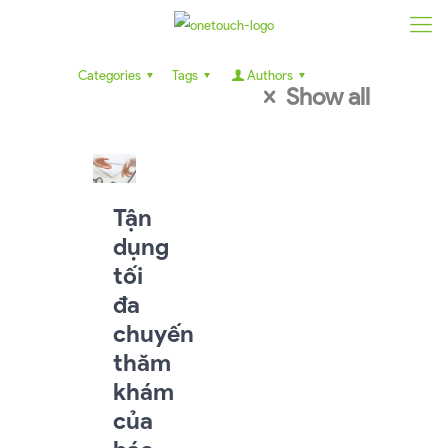
Categories
Tags
Authors
Show all
Tận
dụng
tối
đa
chuyến
thăm
khám
của