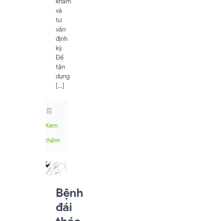
khám
và
tư
vấn
định
kỳ.
Để
tận
dụng
[…]
Xem
thêm
Bệnh
đái