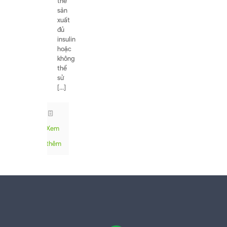
thể
sản
xuất
đủ
insulin
hoặc
không
thể
sử
[…]
Xem
thêm