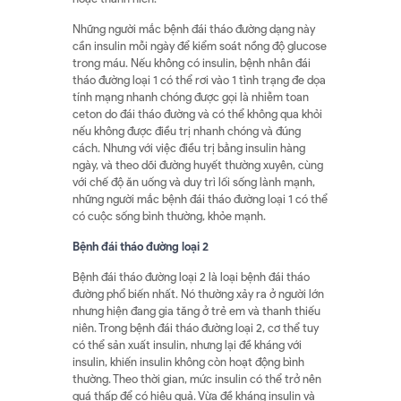
Những người mắc bệnh đái tháo đường dạng này
cần insulin mỗi ngày để kiểm soát nồng độ glucose
trong máu. Nếu không có insulin, bệnh nhân đái
tháo đường loại 1 có thể rơi vào 1 tình trạng đe dọa
tính mạng nhanh chóng được gọi là nhiễm toan
ceton do đái tháo đường và có thể không qua khỏi
nếu không được điều trị nhanh chóng và đúng
cách. Nhưng với việc điều trị bằng insulin hàng
ngày, và theo dõi đường huyết thường xuyên, cùng
với chế độ ăn uống và duy trì lối sống lành mạnh,
những người mắc bệnh đái tháo đường loại 1 có thể
có cuộc sống bình thường, khỏe mạnh.
Bệnh
đái
tháo
đường loại 2
Bệnh đái tháo đường loại 2 là loại bệnh đái tháo
đường phổ biến nhất. Nó thường xảy ra ở người lớn
nhưng hiện đang gia tăng ở trẻ em và thanh thiếu
niên. Trong bệnh đái tháo đường loại 2, cơ thể tuy
có thể sản xuất insulin, nhưng lại đề kháng với
insulin, khiến insulin không còn hoạt động bình
thường. Theo thời gian, mức insulin có thể trở nên
quá thấp để có hiệu quả. Vừa đề kháng insulin và