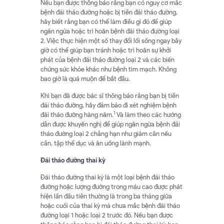
Nếu bạn được thông báo rằng bạn có nguy cơ mắc
bệnh đái tháo đường hoặc bị tiền đái tháo đường,
hãy biết rằng bạn có thể làm điều gì đó để giúp
ngăn ngừa hoặc trì hoãn bệnh đái tháo đường loại
2. Việc thực hiện một số thay đổi lối sống ngay bây
giờ có thể giúp bạn tránh hoặc trì hoãn sự khởi
phát của bệnh đái tháo đường loại 2 và các biến
chứng sức khỏe khác như bệnh tim mạch. Không
bao giờ là quá muộn để bắt đầu.
Khi bạn đã được bác sĩ thông báo rằng bạn bị tiền
đái tháo đường, hãy đảm bảo đi xét nghiệm bệnh
1
đái tháo đường hàng năm.
Và làm theo các hướng
dẫn được khuyến nghị để giúp ngăn ngừa bệnh đái
tháo đường loại 2 chẳng hạn như giảm cân nếu
cần, tập thể dục và ăn uống lành mạnh.
Đ
ái tháo đường thai kỳ
Đái tháo đường thai kỳ là một loại bệnh đái tháo
đường hoặc lượng đường trong máu cao được phát
hiện lần đầu tiên thường là trong ba tháng giữa
hoặc cuối của thai kỳ mà chưa mắc bệnh đái tháo
đường loại 1 hoặc loại 2 trước đó. Nếu bạn được