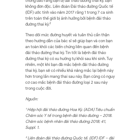
thông báo rằng bạn bị đái tháo đường thai kỳ, bạn
không đơn độc. Liên đoàn Đái tháo đường Quốc tế
(IDF) ước tính vào năm 2017 rằng 1 trong 7 ca sinh
trên toàn thế giới bị ảnh hưởng bởi bệnh đái tháo
2
đường thai kỳ.
Theo dõi mức đường huyết và tuân thủ cẩn thận
theo hướng dẫn của bác sĩ sẽ giúp bạn và con bạn
an toàn khỏi các biến chứng liên quan đến bệnh
đái tháo đường thai kỳ. Tin tốt là bệnh đái tháo
đường thai kỳ có xu hướng tự khỏi sau khi sinh. Tuy
nhiên, một khi bạn đã mắc bệnh đái tháo đường
thai kỳ, bạn sẽ có nhiều khả năng mắc lại bệnh này
hơn trong lần mang thai sau này. Bạn cũng có nguy
cơ cao mắc bệnh đái tháo đường loại 2 sau này
trong cuộc đời.
Nguồn:
¹ Hiệp hội đái tháo đường Hoa Kỳ. (ADA) Tiêu chuẩn
Chăm sóc Y tế trong bệnh đái tháo đường – 2018.
Chăm sóc bệnh nhân đái tháo đường 2018; 41,
Suppl. 1.
² Liên đoàn đái tháo đường Quốc tế. (IDF) IDF – đái