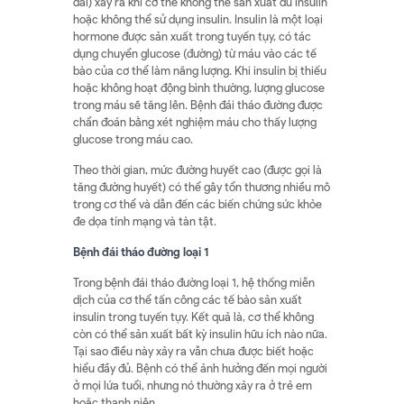
dài) xảy ra khi cơ thể không thể sản xuất đủ insulin
hoặc không thể sử dụng insulin. Insulin là một loại
hormone được sản xuất trong tuyến tụy, có tác
dụng chuyển glucose (đường) từ máu vào các tế
bào của cơ thể làm năng lượng. Khi insulin bị thiếu
hoặc không hoạt động bình thường, lượng glucose
trong máu sẽ tăng lên. Bệnh đái tháo đường được
chẩn đoán bằng xét nghiệm máu cho thấy lượng
glucose trong máu cao.
Theo thời gian, mức đường huyết cao (được gọi là
tăng đường huyết) có thể gây tổn thương nhiều mô
trong cơ thể và dẫn đến các biến chứng sức khỏe
đe dọa tính mạng và tàn tật.
Bệnh
đái
tháo
đường
loại 1
Trong bệnh đái tháo đường loại 1, hệ thống miễn
dịch của cơ thể tấn công các tế bào sản xuất
insulin trong tuyến tụy. Kết quả là, cơ thể không
còn có thể sản xuất bất kỳ insulin hữu ích nào nữa.
Tại sao điều này xảy ra vẫn chưa được biết hoặc
hiểu đầy đủ. Bệnh có thể ảnh hưởng đến mọi người
ở mọi lứa tuổi, nhưng nó thường xảy ra ở trẻ em
hoặc thanh niên.