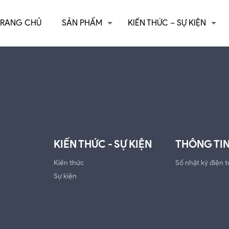
TRANG CHỦ
SẢN PHẨM
KIẾN THỨC – SỰ KIỆN
KIẾN THỨC - SỰ KIỆN
THÔNG TIN
Kiến thức
Sổ nhật ký điện t
Sự kiện