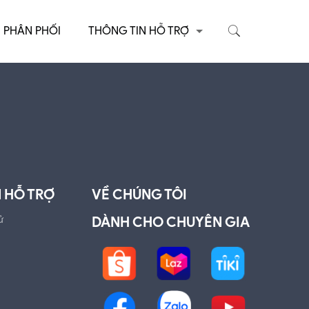
PHÂN PHỐI
THÔNG TIN HỖ TRỢ
 HỖ TRỢ
VỀ CHÚNG TÔI
ử
DÀNH CHO CHUYÊN GIA