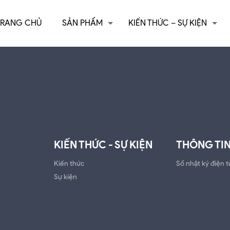
TRANG CHỦ
SẢN PHẨM
KIẾN THỨC – SỰ KIỆN
KIẾN THỨC - SỰ KIỆN
THÔNG TIN
Kiến thức
Sổ nhật ký điện t
Sự kiện