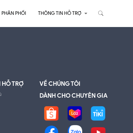
PHÂN PHỐI
THÔNG TIN HỖ TRỢ
 HỖ TRỢ
VỀ CHÚNG TÔI
ử
DÀNH CHO CHUYÊN GIA