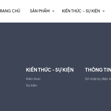
TRANG CHỦ
SẢN PHẨM
KIẾN THỨC – SỰ KIỆN
KIẾN THỨC - SỰ KIỆN
THÔNG TIN
Kiến thức
Sổ nhật ký điện t
Sự kiện