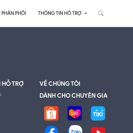
PHÂN PHỐI
THÔNG TIN HỖ TRỢ
 HỖ TRỢ
VỀ CHÚNG TÔI
ử
DÀNH CHO CHUYÊN GIA